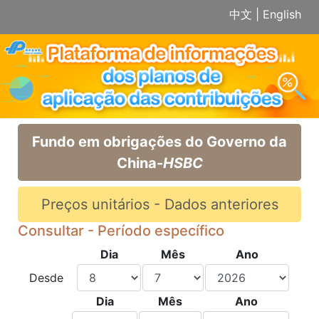
中文
|
English
Fundo em obrigações do Governo da
China-
HSBC
Preços unitários - Dados anteriores
Consultar - Período específico
Dia
Mês
Ano
Desde
Dia
Mês
Ano