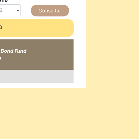
Ano
a
l Bond Fund
)