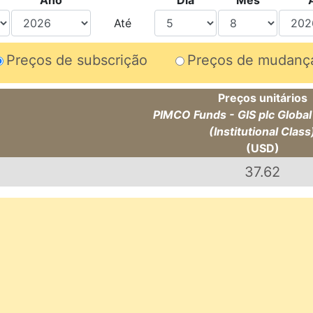
Ano
Dia
Mês
Até
Preços de subscrição
Preços de mudanç
Preços unitários
PIMCO Funds - GIS plc Globa
(Institutional Class
(USD)
37.62