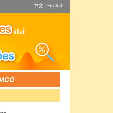
中文
|
English
IMCO