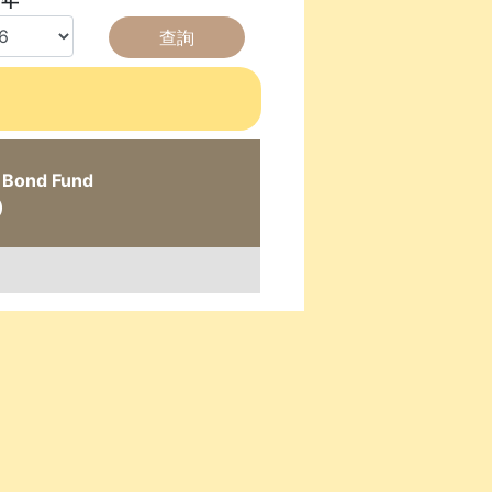
年
l Bond Fund
)