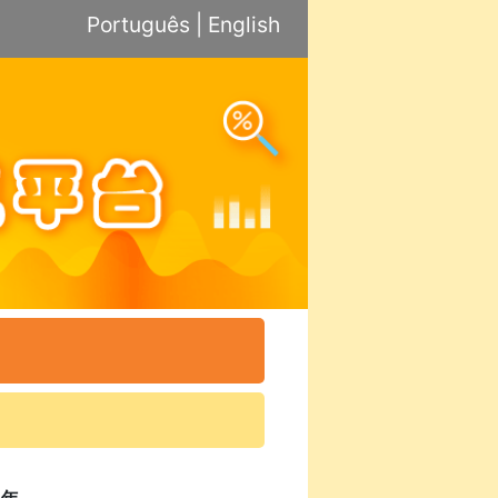
Português
|
English