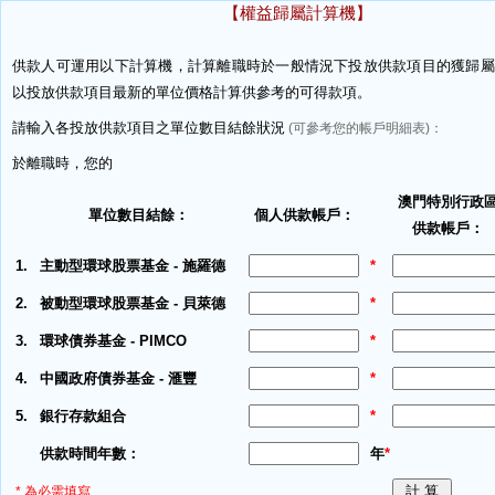
【權益歸屬計算機】
供款人可運用以下計算機，計算離職時於一般情況下投放供款項目的獲歸屬
以投放供款項目最新的單位價格計算供參考的可得款項。
請輸入各投放供款項目之單位數目結餘狀況
(可參考您的帳戶明細表)：
於離職時，您的
澳門特別行政
單位數目結餘：
個人供款帳戶：
供款帳戶：
1.
主動型環球股票基金 - 施羅德
*
2.
被動型環球股票基金 - 貝萊德
*
3.
環球債券基金 - PIMCO
*
4.
中國政府債券基金 - 滙豐
*
5.
銀行存款組合
*
供款時間年數：
年
*
* 為必需填寫