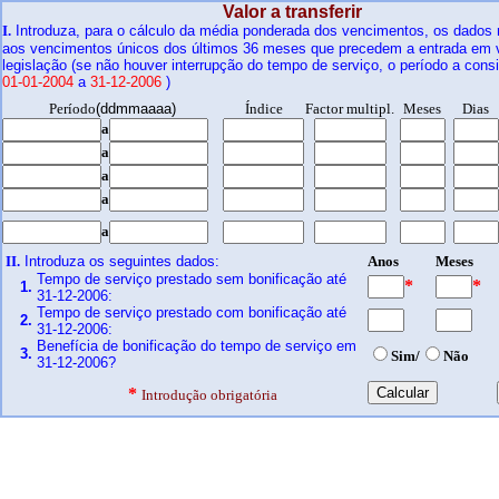
Valor a transferir
I.
Introduza, para o cálculo da média ponderada dos vencimentos, os dados 
aos vencimentos únicos dos últimos 36 meses que precedem a entrada em v
legislação (se não houver interrupção do tempo de serviço, o período a consi
01-01-2004
a
31-12-2006
)
Período
(ddmmaaaa)
Índice
Factor multipl.
Meses
Dias
a
a
a
a
a
II.
Introduza os seguintes dados:
Anos
Meses
Tempo de serviço prestado sem bonificação até
*
*
1.
31-12-2006:
Tempo de serviço prestado com bonificação até
2.
31-12-2006:
Benefícia de bonificação do tempo de serviço em
3.
Sim/
Não
31-12-2006?
*
Introdução obrigatória