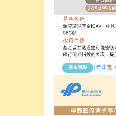
昔日價格
認購及轉換
基金名稱
滙豐環球基金ICAV - 中國
S6C類
投資目標
基金旨在透過盡可能密切
銀行債券指數的表現，提
( 昔日
)
基金表現