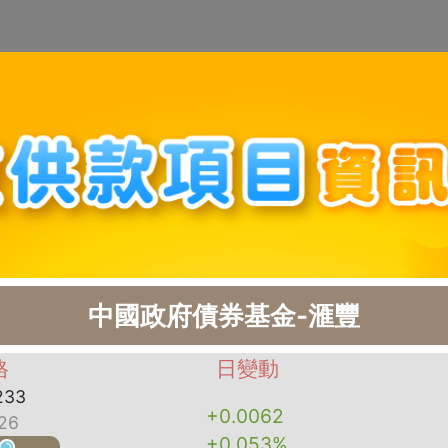
中國政府債券基金-滙豐
格
日變動
233
+0.0062
26
+0.053%