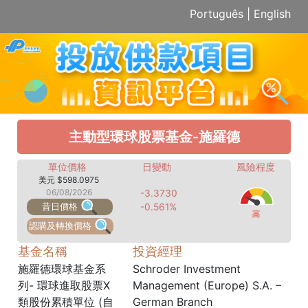
Português
|
English
主動型環球股票基金-施羅德
單位價格
日變動
風險程度
美元 $598.0975
06/08/2026
-3.3730
昔日價格
-0.561%
認購及轉換價格
基金名稱
投資經理
施羅德環球基金系
Schroder Investment
列- 環球進取股票X
Management (Europe) S.A. –
類股份累積單位 (自
German Branch