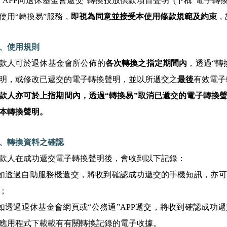
”APP向退休基金會遞交“轉換投放供款項目聲明”(下稱“電子轉
使用“轉換易”服務，
即視為同意並接受本使用條款規範及約束
，
、使用規則
款人可於退休基金會所公佈的
各次轉換之指定期間內
，透過“轉
明，或修改已遞交的電子轉換聲明，並以所遞交之
最後
有效電子
款人亦可於上指期間內，透過“轉換易”取消已遞交的電子轉換
本轉換聲明。
、轉換資料之確認
款人在成功遞交電子轉換聲明後，會收到以下記錄：
.如透過自助服務機遞交，將收到確認成功遞交的手機短訊，亦
；
.如透過退休基金會網頁或“公務通”APP遞交，將收到確認成
應用程式下載載有有關轉換記錄的電子收據。