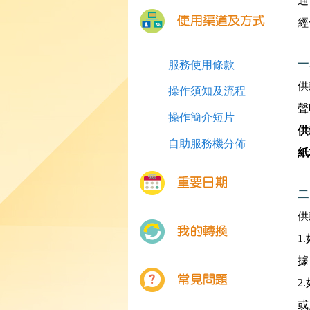
通
經
一
服務使用條款
供
操作須知及流程
聲
操作簡介短片
供
自助服務機分佈
紙
二
供
1
據
2
或