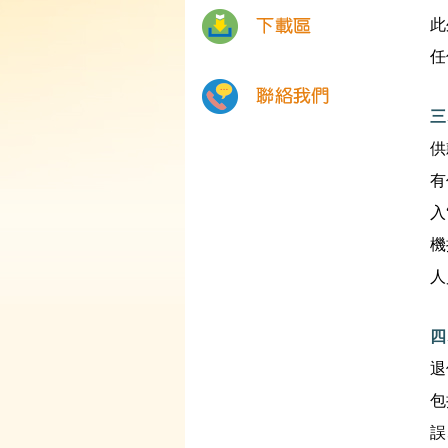
此
任
三
供
有
入
機
人
四
退
包
誤