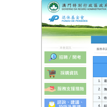
服務承
1.
退
2.
撫
3.
收
4.
結