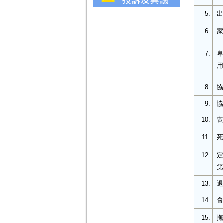
5.
出
6.
家
7.
卑
用
8.
協
9.
協
10.
喪
11.
死
12.
定
第
13.
退
14.
會
15.
撫