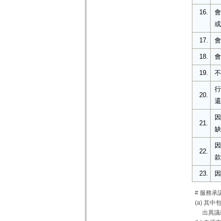
16.
會
或
17.
會
18.
會
19.
不
20.
還
因
21.
缺
因
22.
款
23.
因
# 服務
(a) 
出異議或