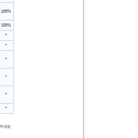
100%
100%
*
*
*
*
*
*
關申請提