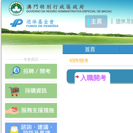
招聘/開考
入職開考