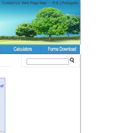
Contact Us
Web Page Map
中文
|
Português