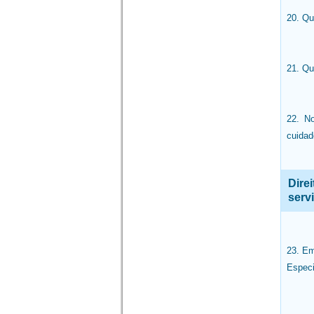
20. Qu
21. Qu
22. No
cuidad
Dire
serv
23. Em
Especi