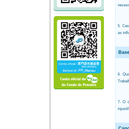
necess
5. Cas
as inf
Base
6. Qua
Trabal
7. O c
injust
Canc