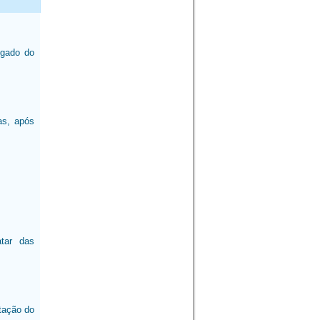
igado do
as, após
tar das
tação do