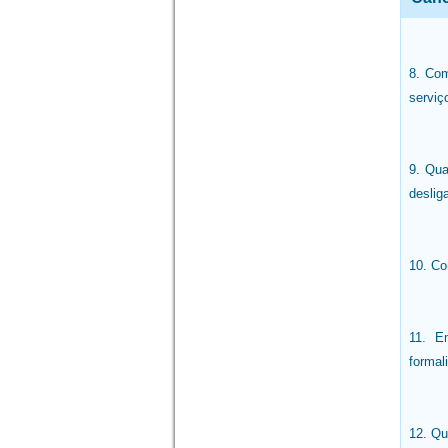
8. Com
serviç
9. Qua
deslig
10. Co
11. E
formal
12. Qu