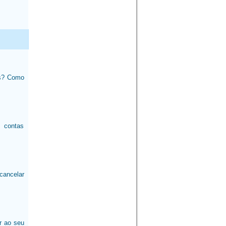
as? Como
s contas
 cancelar
r ao seu