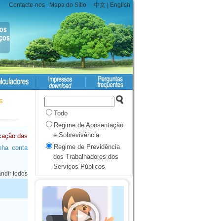
Contacte-nos
Mapa do Sítio
中文
|
English
s
Todo
Regime de Aposentação
e Sobrevivência
cação das
Regime de Previdência
nha conta
dos Trabalhadores dos
Serviços Públicos
ndir todos