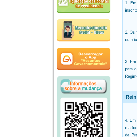
1. Em 
inscri
2. Os 
ou não
3. Em 
para o
Regime
Rein
4. Em 
e a fo
de Pre