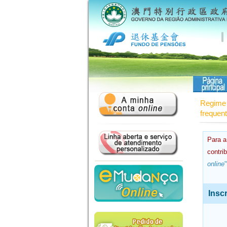
Regime 
frequen
Para a
contri
online
"
Insc