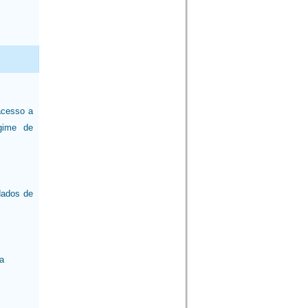
acesso a
egime de
dados de
a