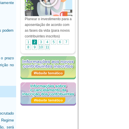
riamente
Planear o investimento para a
aposentação de acordo com
os podem
as fases da vida (para novos
contribuintes inscritos)
1
2
3
4
5
6
7
8
9
10
11
 o prazo
rição no
ecrutado
o Regime
ão, será