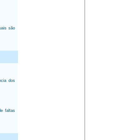
uais são
ncia dos
e faltas