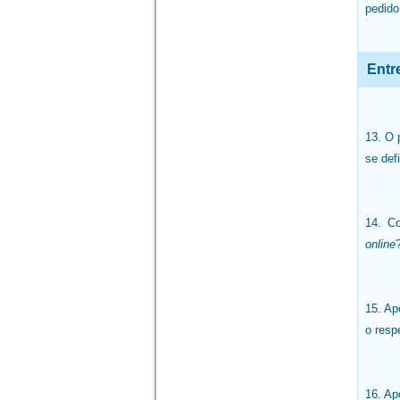
pedido
Entr
13. O 
se def
14. C
online
15. Ap
o resp
16. Ap