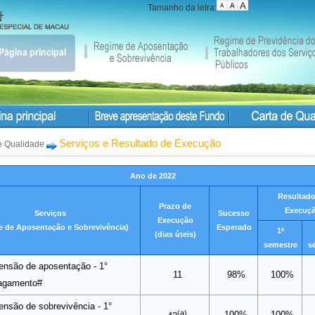
Tamanho da letra:
Serviços e Resultado de Execução
e Qualidade
Ano de 2022
Resultado
Prazo de
Execuç
Serviços
Sucesso
Execução
 de Aposentação e Sobrevivência)
Esperado
1º
(dias úteis)
semestre
s
ensão de aposentação - 1°
11
98%
100%
agamento#
ensão de sobrevivência - 1°
(a)
100%
100%