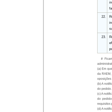
i
f
22.
R
i
su
23.
R
e
p
# Ficam
administra
(a)
Em que 
da RAEM, 
oposições 
(b)
A notifi
do pedido.
(c)
A notifi
do pedido
requisitos
(d)
A notifi