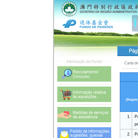
Carta d
(Regime
1.
P
p
2.
P