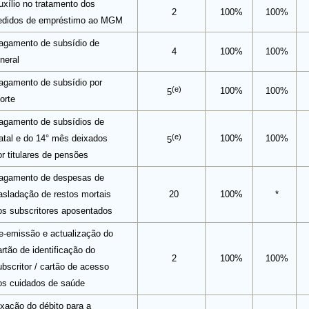
uxílio no tratamento dos
2
100%
100%
edidos de empréstimo ao MGM
agamento de subsídio de
4
100%
100%
neral
agamento de subsídio por
(e)
100%
100%
5
orte
agamento de subsídios de
(e)
atal e do 14° mês deixados
100%
100%
5
or titulares de pensões
agamento de despesas de
rasladação de restos mortais
20
100%
*
os subscritores aposentados
e-emissão e actualização do
rtão de identificação do
2
100%
100%
ubscritor / cartão de acesso
os cuidados de saúde
ixação do débito para a