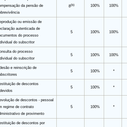
(b)
ompensação da pensão de
100%
100%
8
obrevivência
eprodução ou emissão de
eclaração autenticada de
5
100%
100%
ocumentos do processo
dividual do subscritor
onsulta do processo
5
100%
100%
dividual do subscritor
desão e reinscrição de
5
100%
*
ubscritores
estituição de descontos
5
100%
*
ndevidos
evolução de descontos - pessoal
m regime de contrato
5
100%
*
dministrativo de provimento
estituição de descontos por