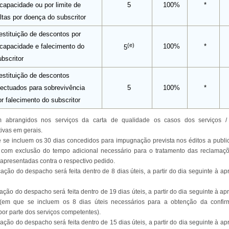
ncapacidade ou por limite de
5
100%
*
altas por doença do subscritor
estituição de descontos por
(e)
ncapacidade e falecimento do
100%
*
5
bscritor
estituição de descontos
fectuados para sobrevivência
5
100%
*
or falecimento do subscritor
 abrangidos nos serviços da carta de qualidade os casos dos serviços /
tivas em gerais.
se incluem os 30 dias concedidos para impugnação prevista nos éditos a public
com exclusão do tempo adicional necessário para o tratamento das reclamaç
apresentadas contra o respectivo pedido.
cação do despacho será feita dentro de 8 dias úteis, a partir do dia seguinte à a
cação do despacho será feita dentro de 19 dias úteis, a partir do dia seguinte à a
(em que se incluem os 8 dias úteis necessários para a obtenção da confi
 por parte dos serviços competentes).
cação do despacho será feita dentro de 15 dias úteis, a partir do dia seguinte à a