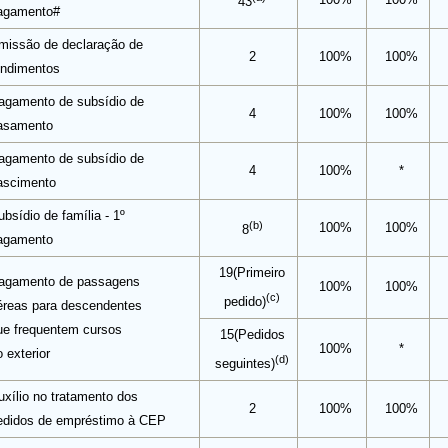
43
agamento#
missão de declaração de
2
100%
100%
endimentos
agamento de subsídio de
4
100%
100%
asamento
agamento de subsídio de
4
100%
*
ascimento
bsídio de família - 1º
(b)
100%
100%
8
agamento
19(Primeiro
agamento de passagens
100%
100%
(c)
pedido)
éreas para descendentes
ue frequentem cursos
15(Pedidos
100%
*
 exterior
(d)
seguintes)
uxílio no tratamento dos
2
100%
100%
edidos de empréstimo à CEP