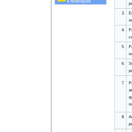
p
3.
E
r
4.
P
c
5.
P
n
6.
Su
p
7.
P
a
q
no
8.
A
p