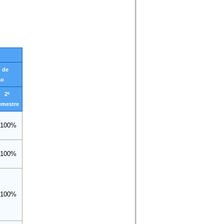
 de
ão
2º
emestre
100%
100%
100%