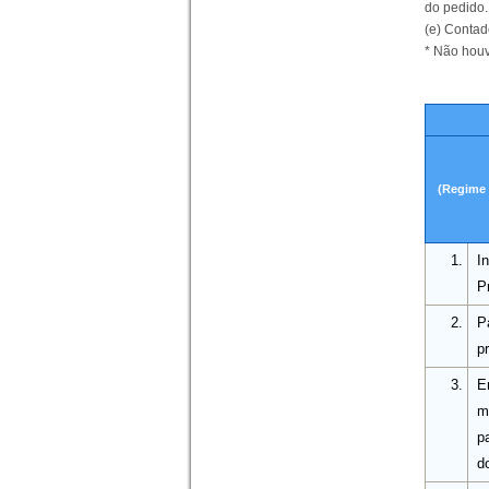
do pedido.
(e)
Contado
*
Não houve
(Regime 
1.
I
P
2.
P
p
3.
E
m
p
do