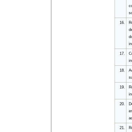
c
s
16.
R
d
d
in
17.
C
in
18.
A
s
19.
R
i
20.
D
e
a
21.
R