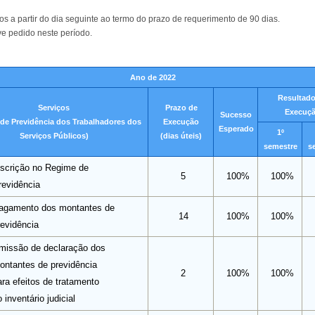
s a partir do dia seguinte ao termo do prazo de requerimento de 90 dias.
 pedido neste período.
Ano de 2022
Resultado
Serviços
Prazo de
Execuç
Sucesso
de Previdência dos Trabalhadores dos
Execução
Esperado
1º
Serviços Públicos)
(dias úteis)
semestre
s
nscrição no Regime de
5
100%
100%
revidência
agamento dos montantes de
14
100%
100%
revidência
missão de declaração dos
ontantes de previdência
2
100%
100%
ara efeitos de tratamento
 inventário judicial