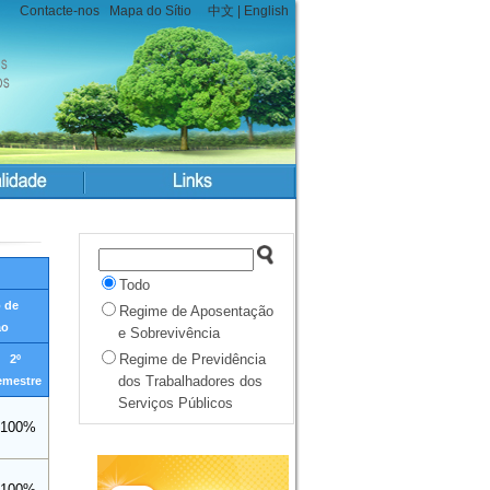
Contacte-nos
Mapa do Sítio
中文
|
English
Todo
 de
Regime de Aposentação
ão
e Sobrevivência
Regime de Previdência
2º
dos Trabalhadores dos
emestre
Serviços Públicos
100%
100%