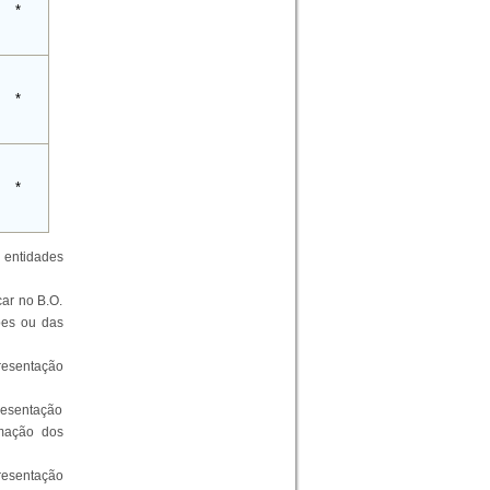
*
*
*
 entidades
ar no B.O.
ões ou das
presentação
presentação
rmação dos
presentação