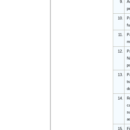
9.
A
p
10.
P
fu
11.
P
m
12.
P
N
p
13.
P
t
d
14.
R
ca
s
a
15.
F