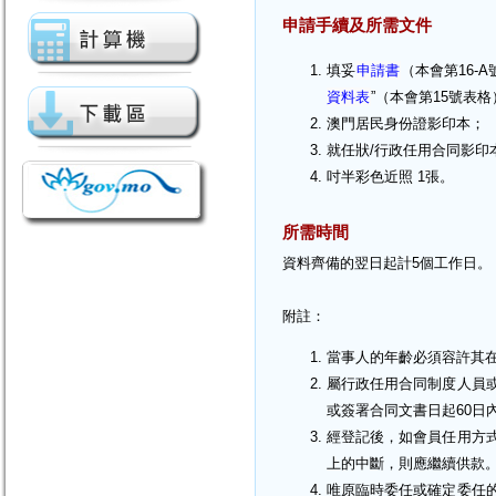
申請手續及所需文件
填妥
申請書
（本會第16-
資料表
”（本會第15號表格
澳門居民身份證影印本；
就任狀/行政任用合同影印
吋半彩色近照 1張。
所需時間
資料齊備的翌日起計5個工作日。
附註：
當事人的年齡必須容許其在
屬行政任用合同制度人員
或簽署合同文書日起60日
經登記後，如會員任用方
上的中斷，則應繼續供款
唯原臨時委任或確定委任