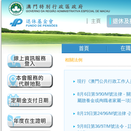
相關法例
現行《澳門公共行政工作人
8月6日第9/90/M號法律
屬贍養金或殉職者家屬一項
8月19日第24/96/M號法
9月8日第36/97/M號法