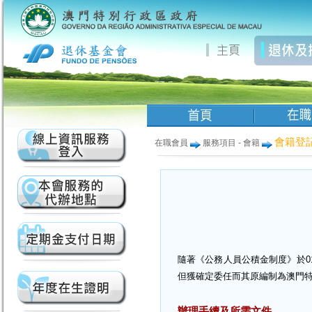
會籍登
在職會員
服務項目 - 會籍
隨著《公務人員公積金制度》於01
但獲確定委任而其原編制為澳門
辦理手續及所需文件