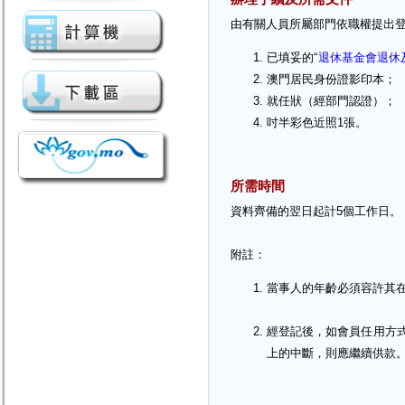
由有關人員所屬部門依職權提出
已填妥的“
退休基金會退休
澳門居民身份證影印本；
就任狀（經部門認證）；
吋半彩色近照1張。
所需時間
資料齊備的翌日起計5個工作日。
附註：
當事人的年齡必須容許其在
經登記後，如會員任用方
上的中斷，則應繼續供款