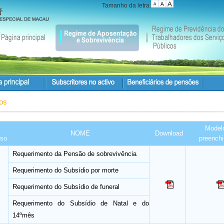
Tamanho da letra:
sos
Model
NOME
Download
sso
preench
Requerimento da Pensão de sobrevivência
Requerimento do Subsídio por morte
Requerimento do Subsídio de funeral
Requerimento do Subsídio de Natal e do
14ºmês