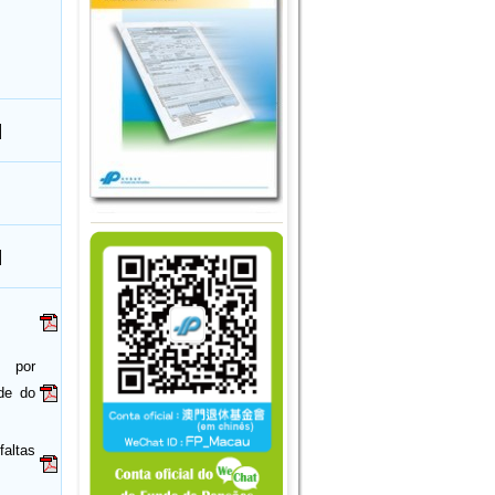
s por
de do
faltas