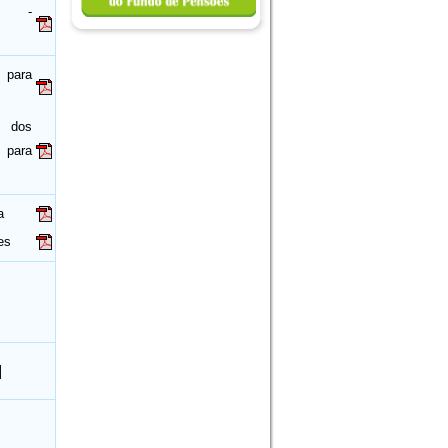
os -
 para
dos
 para
a
es