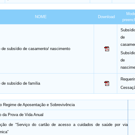
Mode
NOME
Download
preenc
Subsídi
de
casame
 de subsídio de casamento/ nascimento
Subsídi
de
nascime
Requeri
 de subsídio de família
Cessaç
o Regime de Aposentação e Sobrevivência
o da Prova de Vida Anual
dução de “Serviço do cartão de acesso a cuidados de saúde por via
nica”