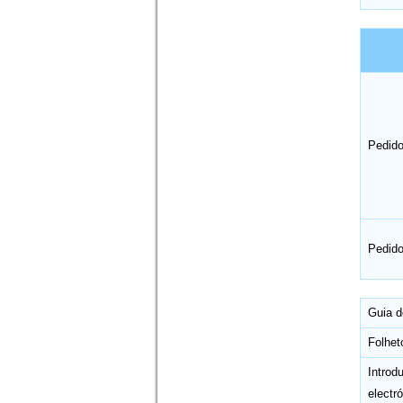
Pedido
Pedido
Guia d
Folhet
Intro
electró