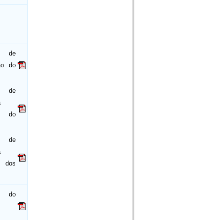
 de
ção do
 de
a
 do
 de
a
 dos
a do