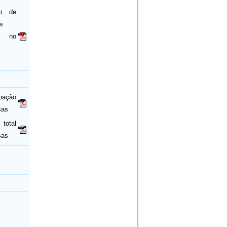
ão de
s
os no
pação
sas
total
sas