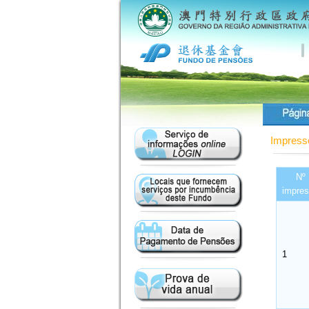
Impres
Nº
impre
1