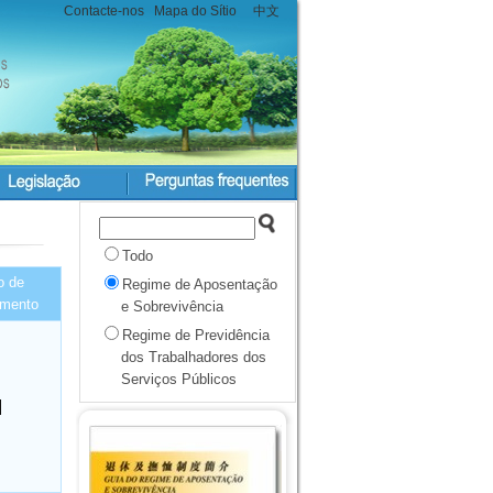
Contacte-nos
Mapa do Sítio
中文
Todo
o de
Regime de Aposentação
imento
e Sobrevivência
Regime de Previdência
dos Trabalhadores dos
Serviços Públicos