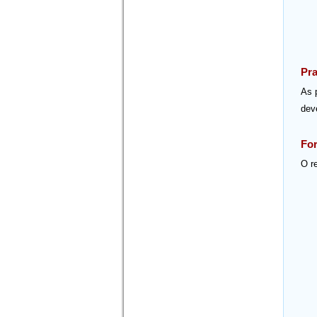
Pra
As 
deve
For
O r