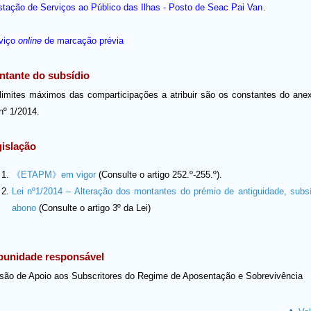
stação de Serviços ao Público das Ilhas - Posto de Seac Pai Van
.
viço
online
de marcação prévia
tante do subsídio
limites máximos das comparticipações a atribuir são os constantes do anex
nº 1/2014.
islação
《ETAPM》em vigor
(Consulte o artigo 252.º-255.º).
Lei nº1/2014 – Alteração dos montantes do prémio de antiguidade, subs
abono
(Consulte o artigo 3º da Lei)
bunidade responsável
isão de Apoio aos Subscritores do Regime de Aposentação e Sobrevivência