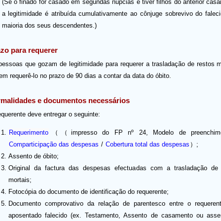
(Se o finado for casado em segundas núpcias e tiver filhos do anterior cas
a legitimidade é atribuída cumulativamente ao cônjuge sobrevivo do falec
maioria dos seus descendentes.)
zo para requerer
pessoas que gozam de legitimidade para requerer a trasladação de restos m
m requerê-lo no prazo de 90 dias a contar da data do óbito.
malidades e documentos necessários
equerente deve entregar o seguinte:
Requerimento
（（impresso do FP nº 24, Modelo de preenchime
Comparticipação das despesas
/
Cobertura total das despesas
）;
Assento de óbito;
Original da factura das despesas efectuadas com a trasladação de 
mortais;
Fotocópia do documento de identificação do requerente;
Documento comprovativo da relação de parentesco entre o requeren
aposentado falecido (ex. Testamento, Assento de casamento ou asse