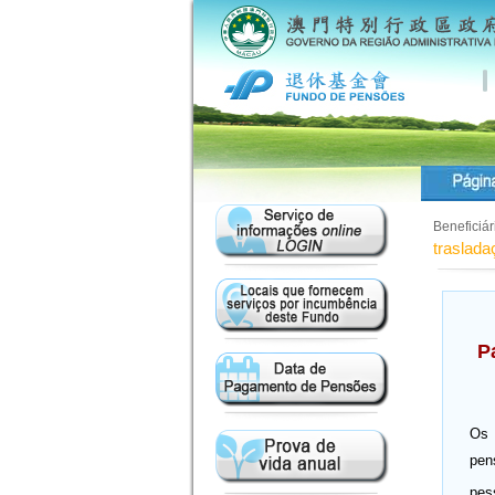
Beneficiá
traslada
P
Os 
pen
pes