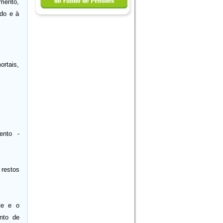
amento,
ido e à
ortais,
nto -
restos
te e o
nto de