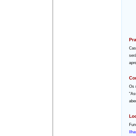
Pra
Cas
ser
apr
Con
Os 
"As
abe
Loc
Fun
Ilha