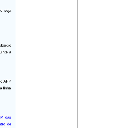
io seja
bsídio
uinte à
do APP
a linha
EM das
tro de