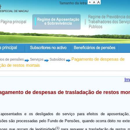
Tamanho da letra:
Pagamento de despesas de
rios de pensões
Serviços
Subsídios
ção de restos mortais
Im
agamento de despesas de trasladação de restos mor
aposentados e os desligados do serviço para efeitos de aposentação,
sões são processadas pelo Fundo de Pensões, quando ocorra óbito no exter
(1)
soas que gozam de legitimidade
para requerer a trasladação de restos m