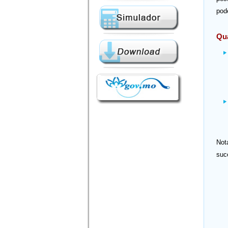
pod
Qua
Not
suc