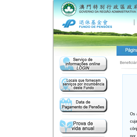
Beneficiá
Os 
cuj
côn
por