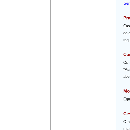
Ser
Pra
Cas
do 
req
Con
Os 
"As
abe
Mon
Equi
Ce
O a
rel