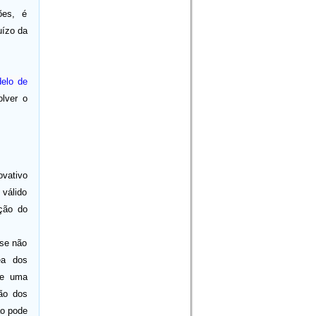
ões, é
uízo da
elo de
lver o
ovativo
 válido
ição do
 se não
ea dos
 e uma
são dos
ão pode