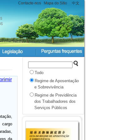
Contacte-nos
Mapa do Sítio
中文
Todo
primir
Regime de Aposentação
e Sobrevivência
Regime de Previdência
dos Trabalhadores dos
Serviços Públicos
ntação,
 cargo
radas,
ores da