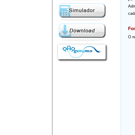
Adm
cad
For
O r