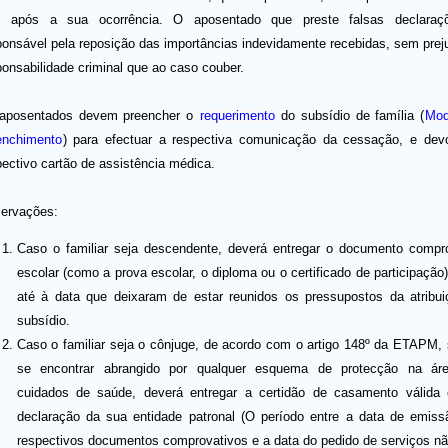
s após a sua ocorrência. O aposentado que preste falsas declaraç
ponsável pela reposição das importâncias indevidamente recebidas, sem prej
ponsabilidade criminal que ao caso couber.
aposentados devem preencher o
requerimento
do subsídio de família (
Mod
enchimento
) para efectuar a respectiva comunicação da cessação, e devo
pectivo cartão de assistência médica.
ervações:
Caso o familiar seja descendente, deverá entregar o documento compr
escolar (como a prova escolar, o diploma ou o certificado de participação)
até à data que deixaram de estar reunidos os pressupostos da atribu
subsídio.
Caso o familiar seja o cônjuge, de acordo com o artigo 148º da ETAPM,
se encontrar abrangido por qualquer esquema de protecção na ár
cuidados de saúde, deverá entregar a certidão de casamento válida
declaração da sua entidade patronal (O período entre a data de emis
respectivos documentos comprovativos e a data do pedido de serviços n