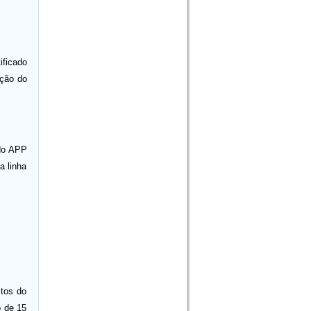
ificado
ação do
do APP
a linha
tos do
o de 15