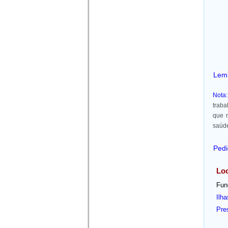
Lemb
Nota:
traba
que 
saúd
Ped
Loc
Fun
Ilha
Pre