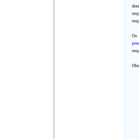
dia
res
res
Os 
pre
res
Obs