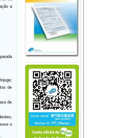
lação a
iparada
ônjuge;
tos de
caso de
dentes;
prove o