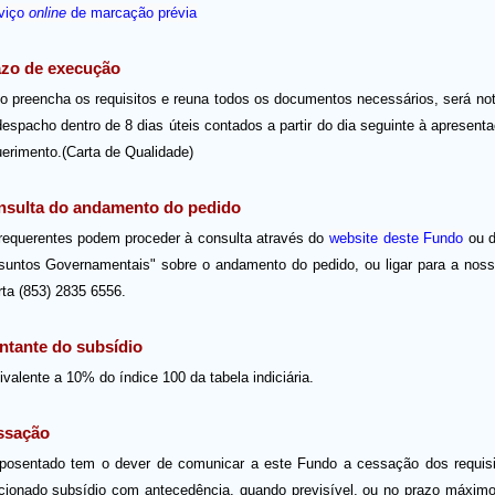
viço
online
de marcação prévia
zo de execução
o preencha os requisitos e reuna todos os documentos necessários, será not
despacho dentro de 8 dias úteis contados a partir do dia seguinte à apresent
uerimento.(Carta de Qualidade)
sulta do andamento do pedido
requerentes podem proceder à consulta através do
website deste Fundo
ou 
suntos Governamentais" sobre o andamento do pedido, ou ligar para a noss
rta (853) 2835 6556.
tante do subsídio
valente a 10% do índice 100 da tabela indiciária.
ssação
posentado tem o dever de comunicar a este Fundo a cessação dos requisi
acionado subsídio com antecedência, quando previsível, ou no prazo máxim