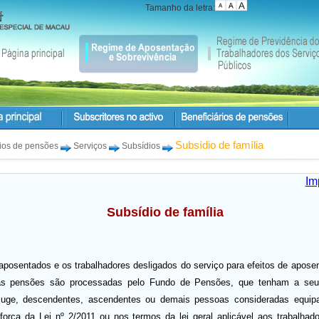
Tamanho da letra:
Subsídio de família
rios de pensões
Serviços
Subsídios
Im
Subsídio de família
aposentados e os trabalhadores desligados do serviço para efeitos de apose
as pensões são processadas pelo Fundo de Pensões, que tenham a seu
juge, descendentes, ascendentes ou demais pessoas consideradas equipa
 força da Lei nº 2/2011 ou nos termos da lei geral aplicável aos trabalhad