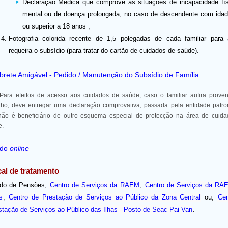
Declaração Médica que comprove as situações de incapacidade fís
mental ou de doença prolongada, no caso de descendente com idad
ou superior a 18 anos ;
Fotografia colorida recente de 1,5 polegadas de cada familiar para 
requeira o subsídio (para tratar do cartão de cuidados de saúde).
rete Amigável - Pedido / Manutenção do Subsídio de Família
Para efeitos de acesso aos cuidados de saúde, caso o familiar aufira prove
lho, deve entregar uma declaração comprovativa, passada pela entidade patro
não é beneficiário de outro esquema especial de protecção na área de cuid
e.
ido
online
al de tratamento
do de Pensões,
Centro de Serviços da RAEM
,
Centro de Serviços da RA
s
,
Centro de Prestação de Serviços ao Público da Zona Central
ou,
Cen
stação de Serviços ao Público das Ilhas - Posto de Seac Pai Van
.