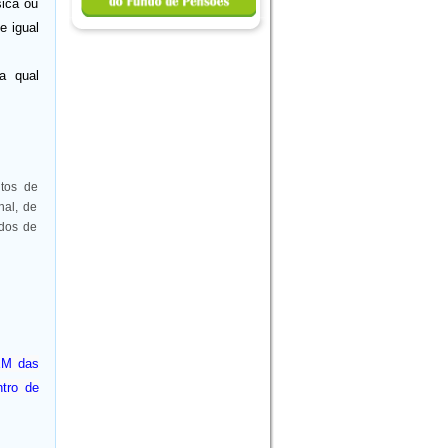
ica ou
e igual
a qual
ntos de
nal, de
ados de
EM das
tro de