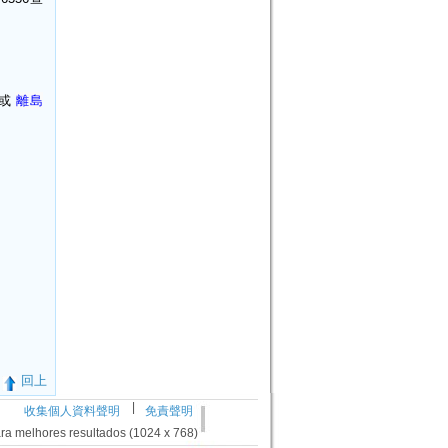
或
離島
回上
|
收集個人資料聲明
免責聲明
elhores resultados (1024 x 768)