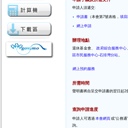
申請人須遞交:
申請書
（本會第7號表格，
填寫
網上申請
辦理地點
退休基金會、
政府綜合服務中心
區市民服務中心-石排灣分站
。
網上預約服務
所需時間
聲明書將自呈交申請書的翌日起2個
查詢申請進度
申請人可透過
本會網頁
或“公務通”
詢。